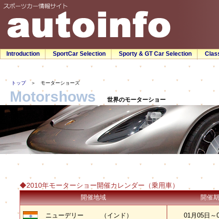
Introduction
SportCar Selection
Sporty & GT Car Selection
Clas
トップ
＞ モーターショーズ
Motorshows
世界のモーターショー
◆2010年モーターショー開催カレンダー（乗用車）
開催地域
開催
ニューデリー
（インド）
01月05日～