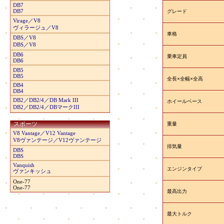
DB7
DB7
グレード
Virage／V8
ヴィラージュ／V8
車格
DBS／V8
DBS／V8
DB6
乗車定員
DB6
DB5
DB5
全長×全幅×全高
DB4
DB4
DB2／DB2/4／DB Mark III
ホイールベース
DB2／DB2/4／DBマークIII
重量
スポーツ
V8 Vantage／V12 Vantage
V8ヴァンテージ／V12ヴァンテージ
排気量
DBS
DBS
Vanquish
エンジンタイプ
ヴァンキッシュ
One-77
One-77
最高出力
最大トルク