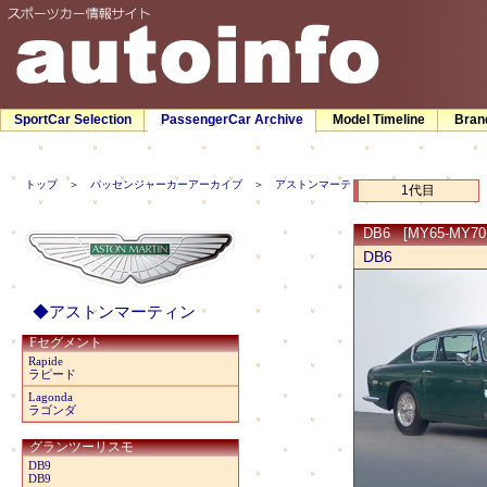
SportCar Selection
PassengerCar Archive
Model Timeline
Bran
トップ
＞
パッセンジャーカーアーカイブ
＞
アストンマーティン
＞ DB6
1代目
DB6 [MY65-MY70／
DB6
◆アストンマーティン
Fセグメント
Rapide
ラピード
Lagonda
ラゴンダ
グランツーリスモ
DB9
DB9