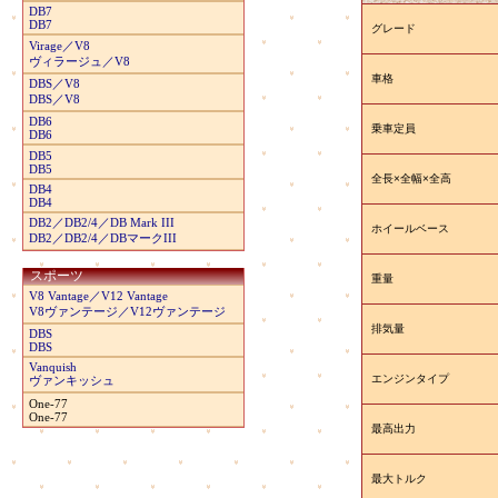
DB7
DB7
グレード
Virage／V8
ヴィラージュ／V8
車格
DBS／V8
DBS／V8
DB6
乗車定員
DB6
DB5
DB5
全長×全幅×全高
DB4
DB4
DB2／DB2/4／DB Mark III
ホイールベース
DB2／DB2/4／DBマークIII
スポーツ
重量
V8 Vantage／V12 Vantage
V8ヴァンテージ／V12ヴァンテージ
排気量
DBS
DBS
Vanquish
エンジンタイプ
ヴァンキッシュ
One-77
One-77
最高出力
最大トルク