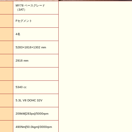
MY78 ベースグレード
（3AT）
Fセグメント
4名
5283×1816×1302 mm
2916 mm
5340 cc
5.3L V8 DOHC 32V
209kW[283ps]/5000rpm
490Nm[50.0kgm]/3000rpm