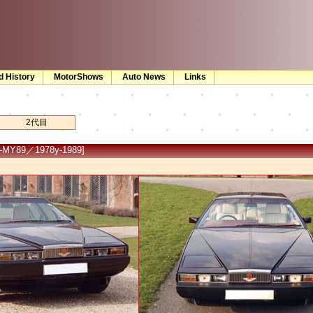
d History
MotorShows
Auto News
Links
2代目
MY89／1978y-1989]