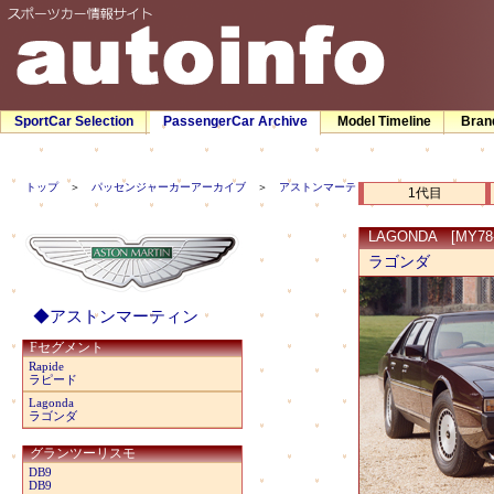
SportCar Selection
PassengerCar Archive
Model Timeline
Bran
トップ
＞
パッセンジャーカーアーカイブ
＞
アストンマーティン
＞ ラゴンダ
1代目
LAGONDA [MY78-
ラゴンダ
◆アストンマーティン
Fセグメント
Rapide
ラピード
Lagonda
ラゴンダ
グランツーリスモ
DB9
DB9