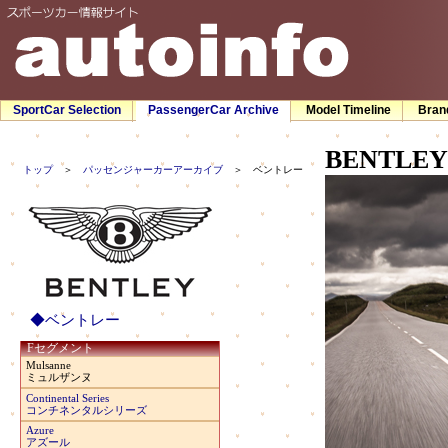
SportCar Selection
PassengerCar Archive
Model Timeline
Bran
BENTLEY
トップ
＞
パッセンジャーカーアーカイブ
＞ ベントレー
◆ベントレー
Fセグメント
Mulsanne
ミュルザンヌ
Continental Series
コンチネンタルシリーズ
Azure
アズール