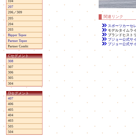
104
207
206／309
関連リンク
205
204
スポーツカーセ
203
モデルタイムラ
ブランドヒスト
Bipper Tepee
プジョー公式サイト（本国
Partner Tepee
プジョー公式サイト（日本
Partner Combi
Cセグメント
308
307
306
305
304
Dセグメント
407
406
405
404
403
505
504