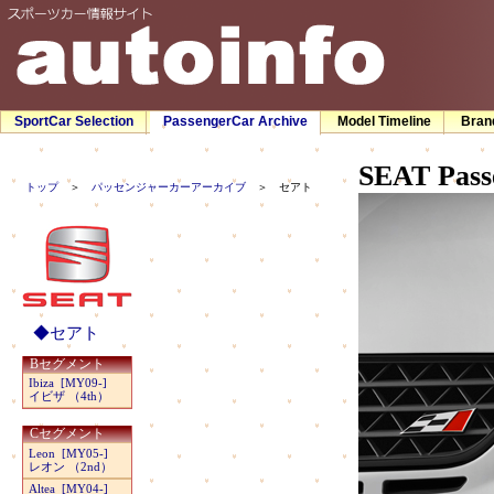
SportCar Selection
PassengerCar Archive
Model Timeline
Bran
SEAT
Pass
トップ
＞
パッセンジャーカーアーカイブ
＞ セアト
◆セアト
Bセグメント
Ibiza [MY09-]
イビザ （4th）
Cセグメント
Leon [MY05-]
レオン （2nd）
Altea [MY04-]