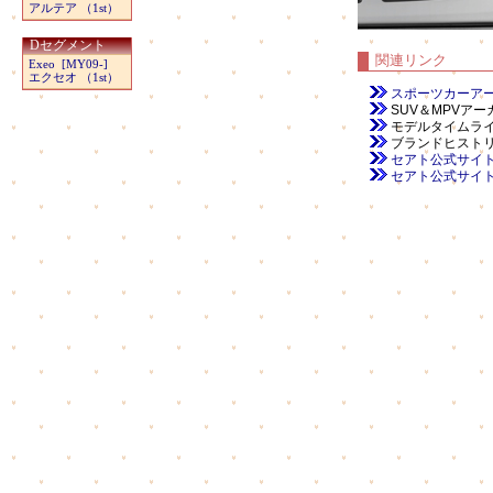
アルテア （1st）
Dセグメント
関連リンク
Exeo [MY09-]
エクセオ （1st）
スポーツカーア
SUV＆MPVア
モデルタイムラ
ブランドヒスト
セアト公式サイト（本国
セアト公式サイト（世界