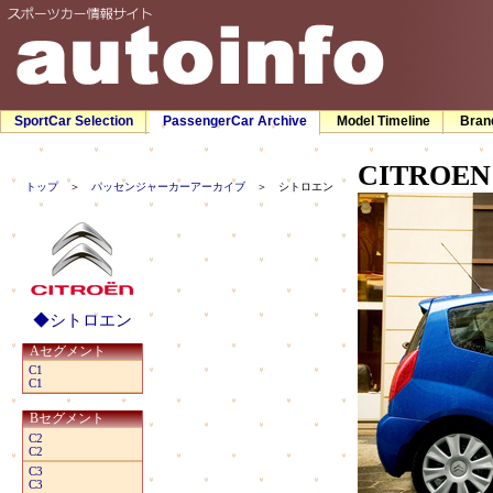
SportCar Selection
PassengerCar Archive
Model Timeline
Bran
CITROEN
トップ
＞
パッセンジャーカーアーカイブ
＞ シトロエン
◆シトロエン
Aセグメント
C1
C1
Bセグメント
C2
C2
C3
C3