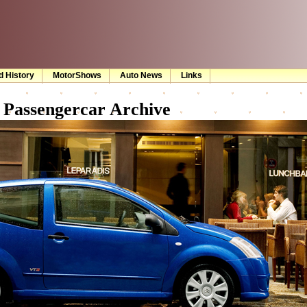
d History
MotorShows
Auto News
Links
Passengercar Archive