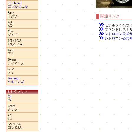
C3 Pluriel
C3プルリエル
Saxo
関連リンク
サクソ
AX
モデルタイムラ
AX;
ブランドヒスト
Visa
シトロエン公式サイト（本
ヴィザ
シトロエン公式サイト（日
LN / LNA
LN／LNA
Ami
アミ
Dyane
ディアーヌ
2CV
2CV
Berlingo
ベルリンゴ
Cセグメント
C4
C4
Xsara
クサラ
ZX
ZX
GS / GSA
GS／GSA