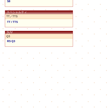
S8
スペシャルティ
TT／TTS
TT / TTS
SUV
Q3
RS Q3