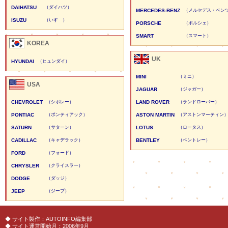
DAIHATSU
（ダイハツ）
MERCEDES-BENZ
（メルセデス・ベン
ISUZU
（いすゞ）
PORSCHE
（ポルシェ）
SMART
（スマート）
KOREA
UK
HYUNDAI
（ヒュンダイ）
MINI
（ミニ）
USA
JAGUAR
（ジャガー）
CHEVROLET
（シボレー）
LAND ROVER
（ランドローバー）
PONTIAC
（ポンティアック）
ASTON MARTIN
（アストンマーティン
SATURN
（サターン）
LOTUS
（ロータス）
CADILLAC
（キャデラック）
BENTLEY
（ベントレー）
FORD
（フォード）
CHRYSLER
（クライスラー）
DODGE
（ダッジ）
JEEP
（ジープ）
◆ サイト製作：AUTOINFO編集部
◆ サイト運営開始月：2006年9月