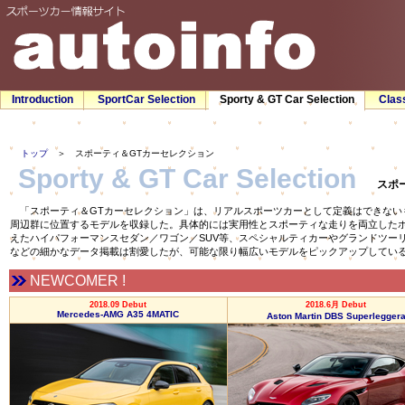
Introduction
SportCar Selection
Sporty & GT Car Selection
Clas
トップ
＞ スポーティ＆GTカーセレクション
Sporty & GT Car Selection
スポ
「スポーティ＆GTカーセレクション」は、リアルスポーツカーとして定義はできない
周辺群に位置するモデルを収録した。具体的には実用性とスポーティな走りを両立した
えたハイパフォーマンスセダン／ワゴン／SUV等、スペシャルティカーやグランドツー
などの細かなデータ掲載は割愛したが、可能な限り幅広いモデルをピックアップしてい
NEWCOMER !
2018.09 Debut
2018.6月 Debut
Mercedes-AMG A35 4MATIC
Aston Martin DBS Superlegger