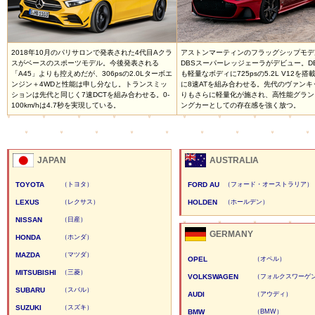
2018年10月のパリサロンで発表された4代目Aクラ
アストンマーティンのフラッグシップモデ
スがベースのスポーツモデル。今後発表される
DBSスーパーレッジェーラがデビュー。DB
「A45」よりも控えめだが、306psの2.0Lターボエ
も軽量なボディに725psの5.2L V12を搭
ンジン＋4WDと性能は申し分なし。トランスミッ
に8速ATを組み合わせる。先代のヴァンキ
ションは先代と同じく7速DCTを組み合わせる。0-
りもさらに軽量化が施され、高性能グラン
100km/hは4.7秒を実現している。
ングカーとしての存在感を強く放つ。
JAPAN
AUSTRALIA
TOYOTA
（トヨタ）
FORD AU
（フォード・オーストラリア）
LEXUS
（レクサス）
HOLDEN
（ホールデン）
NISSAN
（日産）
GERMANY
HONDA
（ホンダ）
MAZDA
（マツダ）
OPEL
（オペル）
MITSUBISHI
（三菱）
VOLKSWAGEN
（フォルクスワーゲ
SUBARU
（スバル）
AUDI
（アウディ）
SUZUKI
（スズキ）
BMW
（BMW）