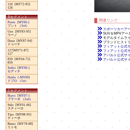
126 [MY72-85]
126
Bセグメント
関連リンク
Punto [MY06-]
プント （3rd）
スポーツカーア
Uno [MY83-95]
SUV＆MPVア
ウーノ
モデルタイムラ
Duna [MY87-94]
ブランドヒスト
ドゥーナ
フィアット公式サイト（本
127[MY71-87]
フィアット公式サイト（日
127
アバルト公式サイト（本国
850 [MY64-72]
アバルト公式サイト（日
850
Sedici [MY06-]
セディチ
Doblo [-MY09]
ドブロ （1st）
Cセグメント
Bravo [MY07-]
ブラーボ （2nd）
Stilo [MY01-06]
スティーロ
Tipo [MY88-95]
ティーポ
Ritmo [MY78-88]
リトモ