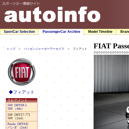
SportCar Selection
PassengerCar Archive
Model Timeline
Bran
FIAT
Passe
トップ
＞
パッセンジャーカーアーカイブ
＞ フィアット
○○○○○○○○○○○○○○○
◆フィアット
Aセグメント
500 [MY08-]
500 （4th）
500 [MY57-77]
500 （2nd）
Panda [MY04]
パンダ （2nd）