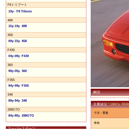
F8トリブート
19y- F8 Tributo
488
15y-19y 488
458
09y-15y 458
F430
04y-09y F430
360
99y-05y 360
F355
94y-99y F355
解説
348
89y-94y 348
主要諸元
" 1997y FER
288GTO
寸法・重量
84y-85y 288GTO
車格
スーパースポーツ