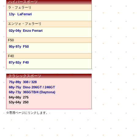
ハイパースポーツ
ラ・フェラーリ
13y- LaFerrari
エンツォ・フェラーリ
02y-04y Enzo Ferrari
F50
95y-97y F50
F40
87y-92y F40
クラシックスポーツ
75y-89y 308 / 328
68y-75y Dino 206GT / 246GT
68y-73y 365GTB/4 (Daytona)
64y-66y 275
53y-64y 250
※専用ページにリンクします。