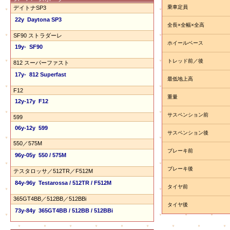
乗車定員
デイトナSP3
22y Daytona SP3
全長×全幅×全高
SF90 ストラダーレ
ホイールベース
19y- SF90
トレッド前／後
812 スーパーファスト
17y- 812 Superfast
最低地上高
F12
重量
12y-17y F12
サスペンション前
599
06y-12y 599
サスペンション後
550／575M
ブレーキ前
96y-05y 550 / 575M
ブレーキ後
テスタロッサ／512TR／F512M
84y-96y Testarossa / 512TR / F512M
タイヤ前
365GT4BB／512BB／512BBi
タイヤ後
73y-84y 365GT4BB / 512BB / 512BBi