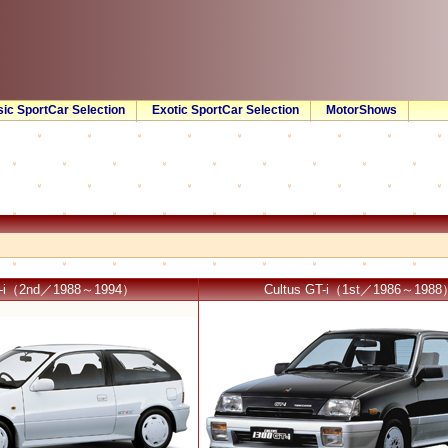
sic SportCar Selection
Exotic SportCar Selection
MotorShows
GT-i（2nd／1988～1994）
Cultus GT-i（1st／1986～1988