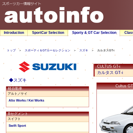
Introduction
SportCar Selection
Sporty & GT Car Selection
Clas
トップ
＞
スポーティ＆GTカーセレクション
＞
スズキ
＞ カルタスGT-i
CULTUS GT-i
カルタス GT-i
◆スズキ
Cultus 
軽自動車
アルト／ケイ
Alto Works / Kei Works
Bセグメント
スイフト
Swift Sport